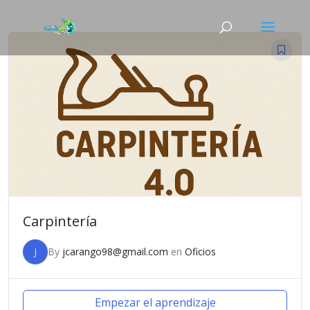
Carpintería
J
By
jcarango98@gmail.com
en
Oficios
Empezar el aprendizaje