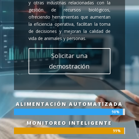
y otras industrias relacionadas con la
gestión de recursos biológicos,
ofreciendo herramientas que aumentan
la eficiencia operativa, facilitan la toma
de decisiones y mejoran la calidad de
vida de animales y personas.
Solicitar una
demostración
ALIMENTACIÓN AUTOMATIZADA
98%
98%
MONITOREO INTELIGENTE
99%
99%